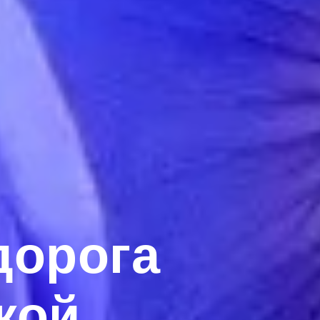
дорога
кой