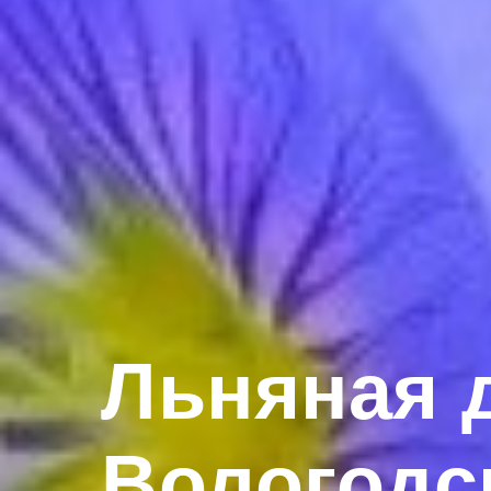
Льняная 
Вологодс