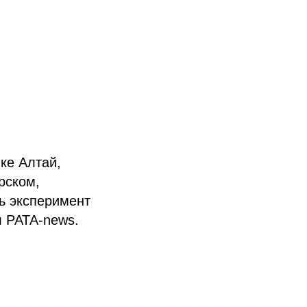
ке Алтай,
рском,
ь эксперимент
 РАТА-news.