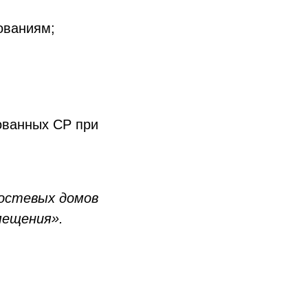
ованиям;
ованных СР при
остевых домов
мещения».