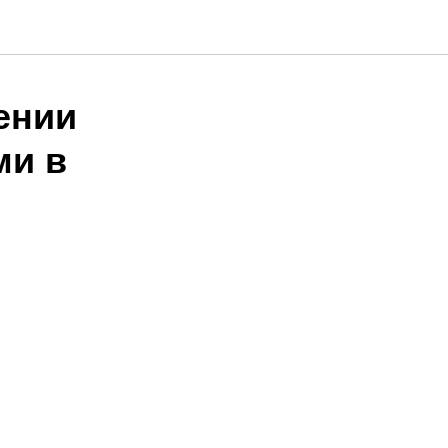
ении
ми в