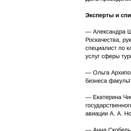
Эксперты и сп
— Александра Ш
Роскачества, ру
специалист по к
услуг сферы тур
— Ольга Архипов
бизнеса факульт
— Екатерина Чис
государственног
авиации А. А. Н
— Анна Скобельц