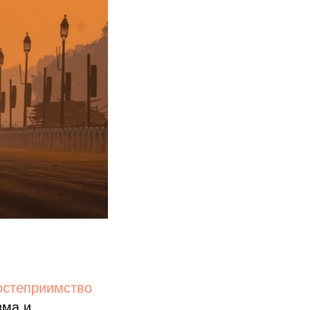
остеприимство
зма и