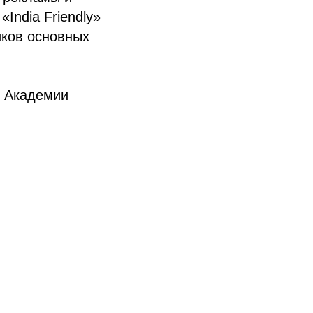
ndia Friendly»
иков основных
Академии