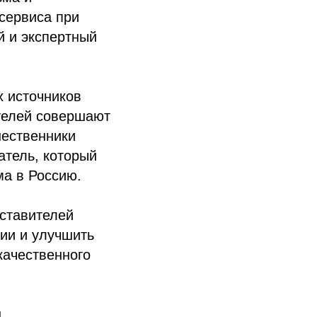
сервиса при
й и экспертный
х источников
телей совершают
шественники
атель, который
ма в Россию.
ставителей
дии и улучшить
качественного
.