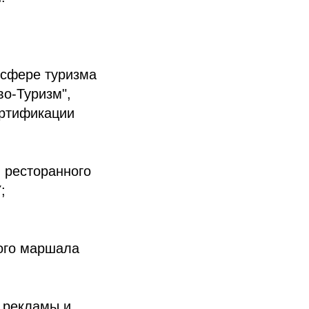
 сфере туризма
во-Туризм",
ертификации
и ресторанного
;
ного маршала
 рекламы и