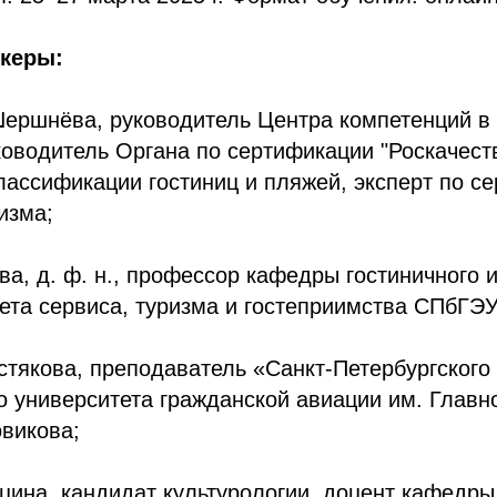
икеры:
ершнёва, руководитель Центра компетенций в
ководитель Органа по сертификации "Роскачест
лассификации гостиниц и пляжей, эксперт по с
изма;
а, д. ф. н., профессор кафедры гостиничного 
ета сервиса, туризма и гостеприимства СПбГЭУ
тякова, преподаватель «Санкт-Петербургского
о университета гражданской авиации им. Глав
овикова;
ина, кандидат культурологии, доцент кафедры