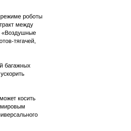
 режиме роботы
тракт между
ОО «Воздушные
тов-тягачей,
й багажных
 ускорить
сможет косить
о мировым
ниверсального