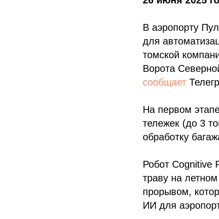
26 июня 2025 го
В аэропорту Пу
для автоматизац
томской компани
Ворота Северной
сообщает
Телегр
На первом этап
тележек (до 3 т
обработку багаж
Робот Cognitive
траву на летном
прорывом, кото
ИИ для аэропор