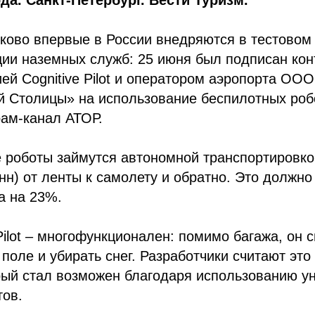
да. Санкт-Петербург. Вести Туризм.
лково впервые в России внедряются в тестовом
ии наземных служб: 25 июня был подписан кон
ей Cognitive Pilot и оператором аэропорта О
 Столицы» на использование беспилотных робо
ам-канал АТОР.
е роботы займутся автономной транспортировко
онн) от ленты к самолету и обратно. Это должно
а на 23%.
 Pilot – многофункционален: помимо багажа, он 
 поле и убирать снег. Разработчики считают эт
рый стал возможен благодаря использованию у
тов.