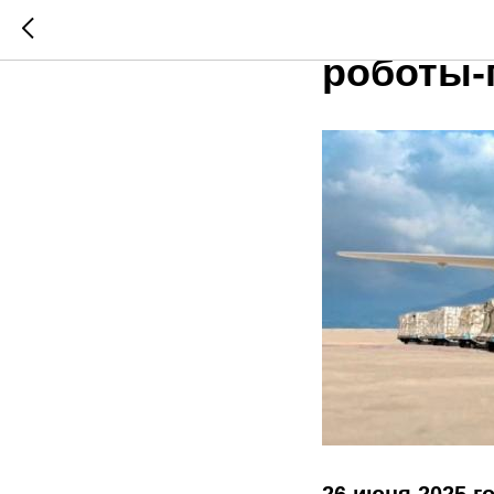
В аэроп
роботы-