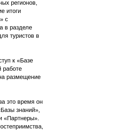
ных регионов,
е итоги
» с
а в разделе
ля туристов в
туп к «Базе
й работе
 на размещение
за это время он
«Базы знаний»,
и «Партнеры».
гостеприимства,