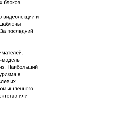
х блоков.
о видеолекции и
 шаблоны
 За последний
имателей.
с-модель
лиз. Наибольший
уризма в
слевых
ромышленного.
ентство или