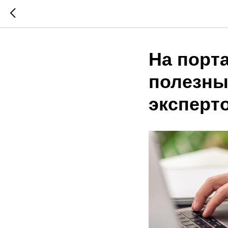
На порт
полезны
эксперт