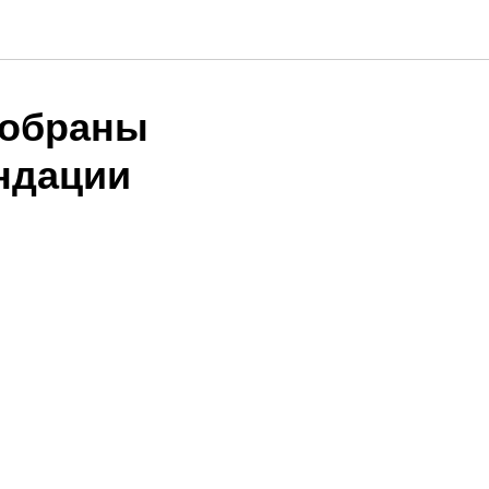
собраны
ндации