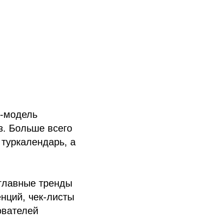
с-модель
з. Больше всего
 туркалендарь, а
главные тренды
нций, чек-листы
ователей