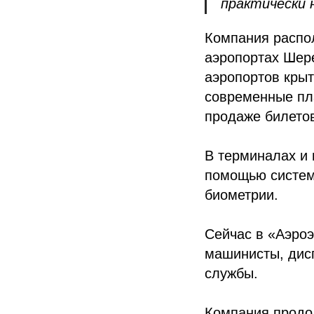
практически 
Компания распо
аэропортах Шер
аэропортов кры
современные пл
продаже билетов
В терминалах и 
помощью систем
биометрии.
Сейчас в «Аэроэ
машинисты, дисп
службы.
Компания продол