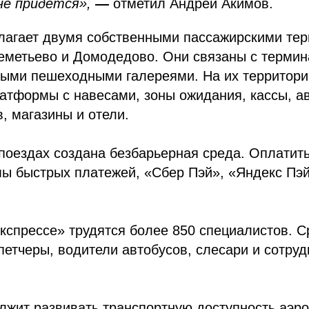
не придется»,
—
отметил Андрей Акимов.
лагает двумя собственными пассажирскими те
еметьево и Домодедово. Они связаны с терми
тыми пешеходными галереями. На их территори
атформы с навесами, зоны ожидания, кассы, а
, магазины и отели.
поездах создана безбарьерная среда. Оплатит
ы быстрых платежей, «Сбер Пэй», «Яндекс Пэй
кспрессе» трудятся более 850 специалистов. С
етчеры, водители автобусов, слесари и сотруд
жит развивать транспортную доступность аэро