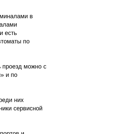
рминалами в
налами
и есть
втоматы по
ь проезд можно с
» и по
реди них
ники сервисной
портов и