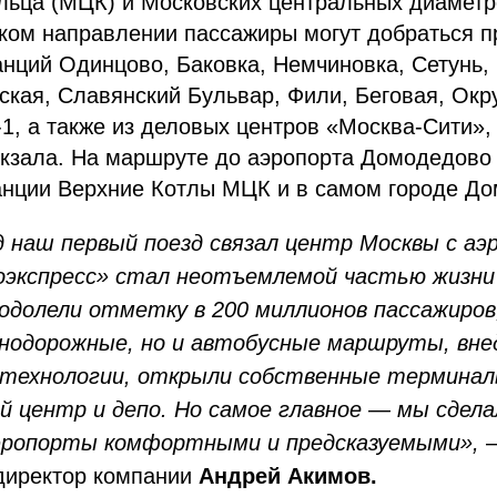
льца (МЦК) и Московских центральных диаметр
ком направлении пассажиры могут добраться п
анций Одинцово, Баковка, Немчиновка, Сетунь,
ская, Славянский Бульвар, Фили, Беговая, Окр
, а также из деловых центров «Москва-Сити»,
окзала. На маршруте до аэропорта Домодедово
танции Верхние Котлы МЦК и в самом городе Д
д наш первый поезд связал центр Москвы с аэ
оэкспресс» стал неотъемлемой частью жизни 
одолели отметку в 200 миллионов пассажиров
нодорожные, но и автобусные маршруты, вне
технологии, открыли собственные терминал
й центр и депо. Но самое главное — мы сдела
эропорты комфортными и предсказуемыми»,
—
директор компании
Андрей Акимов.