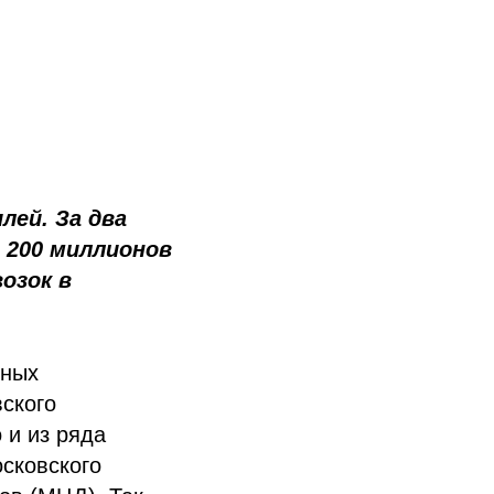
лей. За два
 200 миллионов
озок в
ьных
ского
 и из ряда
осковского