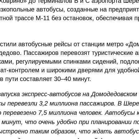
Ховрино» до терминалов B и C аэропорта Шере
зкопольные автобусы, созданные на предприя
тной трассе М-11 без остановок, обеспечивая п
устили автобусные рейсы от станции метро «Д
едово. Пассажиров перевозят туристические а
ками, регулируемыми спинками сидений, подло
мат-контролем и широкими дверями для удобной
в пути составляет 30–40 минут.
апуска экспресс-автобусов на Домодедовском
ы перевезли 3,2 миллиона пассажиров. В Шер
 перевезено 7,5 миллиона человек. Автобусы
 минут, что очень удобно при планировании по
ыстроено таким образом, что ждать автобус