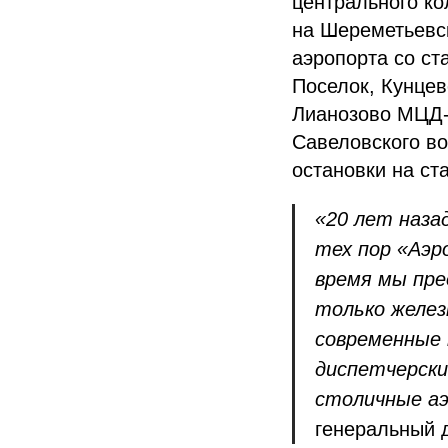
центрального ко
на Шереметьевс
аэропорта со ст
Поселок, Кунцев
Лианозово МЦД-1
Савеловского в
остановки на с
«20 лет наза
тех пор «Аэр
время мы пре
только желез
современные 
диспетчерски
столичные а
генеральный 