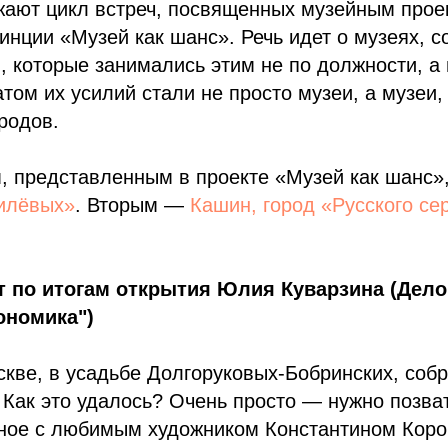
жают цикл встреч, посвященных музейным прое
инции «Музей как шанс». Речь идет о музеях, 
 которые занимались этим не по должности, а
атом их усилий стали не просто музеи, а музе
родов.
, представленным в проекте «Музей как шанс»
илёвых»
. Вторым —
Кашин, город «Русского се
т по итогам открытия Юлия Куварзина (Дело
ономика")
скве, в усадьбе Долгоруковых-Бобринских, соб
Как это удалось? Очень просто — нужно позват
нное с любимым художником Константином Коро