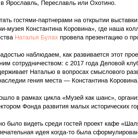
 в Ярославль, Переславль или Охотино.
ать гостями-партнерами на открытии выставки
и-музея Константина Коровина», где наша кол
ества
Наталья Булах
провела презентацию о про
адостью наблюдаем, как развивается этот прое
им сотрудничеством: с 2017 года Деловой клу
держивает Наталью в вопросах смыслового раз
наследии гения места — Константина Коровина
ошло в рамках цикла «Музей как шанс», орган
ектором Фонда развития малых исторических го
о было видеть среди гостей проект кафе «Шал
мечательная идея когда-то была сформулирова