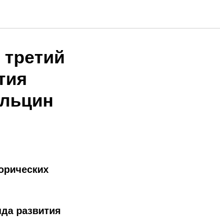
 третий
тия
Ельцин
торических
нда развития