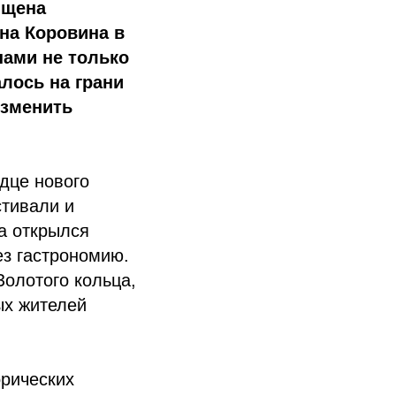
ящена
на Коровина в
нами не только
алось на грани
изменить
дце нового
стивали и
а открылся
ез гастрономию.
Золотого кольца,
ых жителей
орических