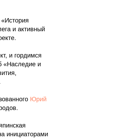
 «История
лега и активный
екте.
кт, и гордимся
б «Наследие и
вития,
.
изованного
Юрий
родов.
япинская
на инициаторами