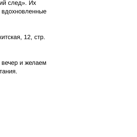
ий след». Их
и, вдохновленные
итская, 12, стр.
 вечер и желаем
тания.