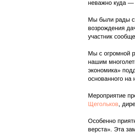
неважно куда —
Мы были рады ст
возрождения дач
участник сообщ
Мы с огромной р
нашим многолетн
экономика» под
основанного на 
Мероприятие пр
Щегольков
, дир
Особенно приятн
верста». Эта за