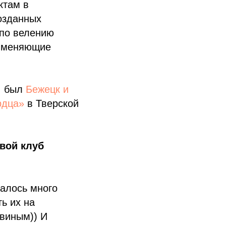
ктам в
созданных
 по велению
и, меняющие
, был
Бежецк и
рдца»
в Тверской
вой клуб
ралось много
ь их на
виным)) И