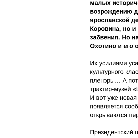
малых историче
возрождению до
ярославской де
Коровина, но и
забвения. Но н
Охотино и его 
Их усилиями ус
культурного кла
пленэры… А пото
трактир-музей «
И вот уже новая
появляется соо
открываются пе
Президентский ц