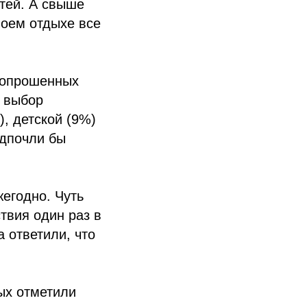
тей. А свыше
воем отдыхе все
 опрошенных
а выбор
, детской (9%)
едпочли бы
жегодно. Чуть
твия один раз в
а ответили, что
ых отметили