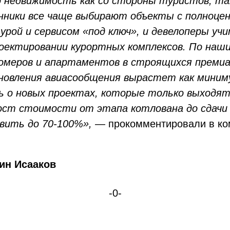
 недвижимость как со стороны туристов, так
ники все чаще выбирают объекты с полноце
рой и сервисом «под ключ», и девелоперы у
роектировании курортных комплексов. По наш
омеров и апартаментов в строящихся премиа
новления авиасообщения вырастет как миниму
ь о новых проектах, которые только выходят
ост стоимости от этапа котлована до сдачи
вить до 70-100%»,
— прокомментировали в ко
ин Исааков
-0-