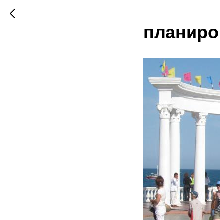
Россиян
планиро