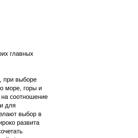
оих главных
, при выборе
о море, горы и
 на соотношение
и для
елают выбор в
ироко развита
сочетать