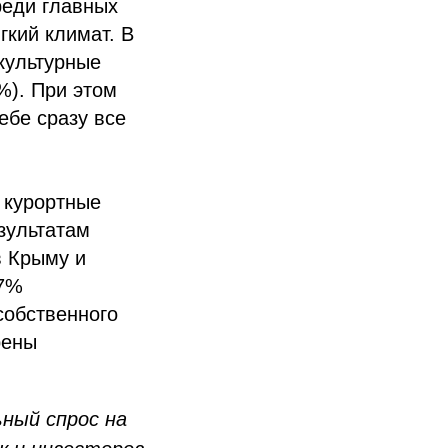
реди главных
гкий климат. В
культурные
%). При этом
ебе сразу все
т курортные
зультатам
в Крыму и
37%
собственного
рены
ный спрос на