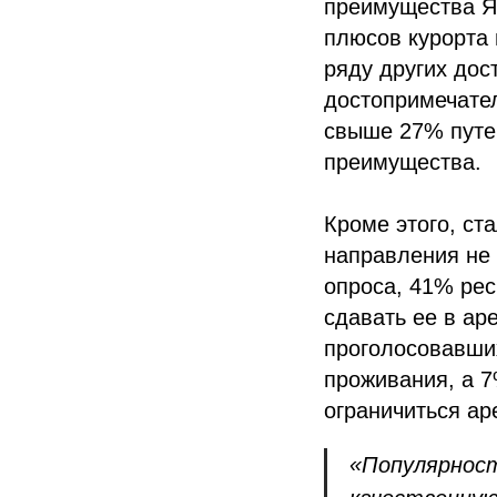
преимущества Ял
плюсов курорта 
ряду других до
достопримечател
свыше 27% путеш
преимущества.
Кроме этого, ст
направления не 
опроса, 41% ре
сдавать ее в ар
проголосовавших
проживания, а 
ограничиться ар
«Популярност