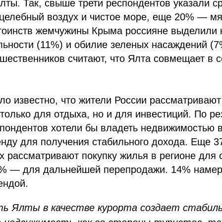
ты. Так, свыше трети респондентов указали с
целебный воздух и чистое море, еще 20% — мя
стоинств жемчужины Крыма россияне выделили 
ьности (11%) и обилие зеленых насаждений (7
ественников считают, что Ялта совмещает в с
ало известно, что жители России рассматриваю
только для отдыха, но и для инвестиций. По ре
спондентов хотели бы владеть недвижимостью 
енду для получения стабильного дохода. Еще 
 рассматривают покупку жилья в регионе для 
7% — для дальнейшей перепродажи. 14% наме
ендой.
ь Ялты в качестве курорта создает стабиль