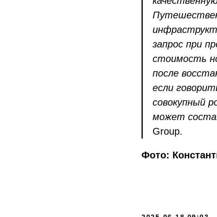
качественную
Путешествен
инфраструкту
запрос при п
стоимость н
после восста
если говорит
совокупный р
может соста
Group.
Фото: Констант