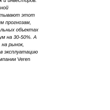
 и инвесторов.
нной
читывают этот
им прогнозам,
льных объектах
м на 30-50%. А
 на рынок,
 в эксплуатацию
мпании Veren