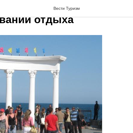
е назвали главные факт
Вести Туризм
вании отдыха