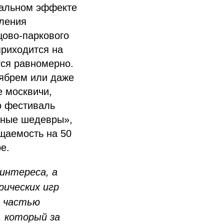
еальном эффекте
вления
цово-паркового
приходится на
тся равномерно.
оябрем или даже
е москвичи,
о фестиваль
бные шедевры»,
щаемость на 50
е.
интереса, а
рических игр
й частью
, который за