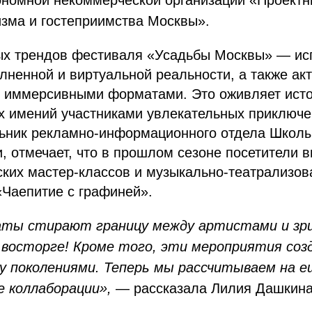
ономной некоммерческой организации «Проектн
изма и гостеприимства Москвы».
ых трендов фестиваля «Усадьбы Москвы» — ис
лненной и виртуальной реальности, а также ак
 иммерсивными форматами. Это оживляет исто
ых имений участниками увлекательных приключ
льник рекламно-информационного отдела Школ
, отмечает, что в прошлом сезоне посетители 
ких мастер-классов и музыкально-театрализов
«Чаепитие с графиней».
аты стирают границу между артистами и з
 восторге! Кроме того, эти мероприятия соз
у поколениями. Теперь мы рассчитываем на 
е коллаборации»,
— рассказала Лилия Дашкина