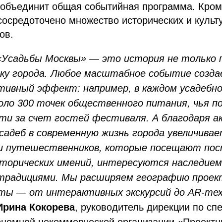
объединит общая событийная программа. Кром
сосредоточено множество исторических и культ
ов.
Усадьбы Москвы» — это история не только п
ику города. Любое масштабное событие созд
ивный эффект: например, в каждом усадебн
оло 300 точек общественного питания, чья 
и за счет гостей фестиваля. А благодаря а
садеб в современную жизнь города увеличива
 и путешественников, которые посещают по
сторических имений, интересуются наследием
традициями. Мы расширяем географию проек
ы — от интерактивных экскурсий до AR-тех
Ирина Кокорева
, руководитель дирекции по с