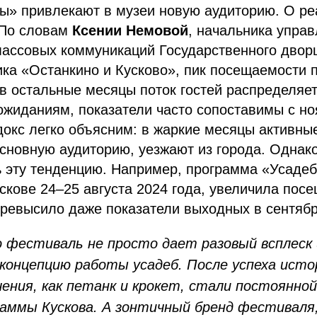
ы» привлекают в музеи новую аудиторию. О р
 По словам
Ксении Немовой
, начальника упра
массовых коммуникаций Государственного двор
ка «Останкино и Кусково», пик посещаемости 
 в остальные месяцы поток гостей распределяе
ожиданиям, показатели часто сопоставимы с н
окс легко объясним: в жаркие месяцы активны
сновную аудиторию, уезжают из города. Однак
ь эту тенденцию. Например, программа «Усаде
кове 24–25 августа 2024 года, увеличила посе
превысило даже показатели выходных в сентябр
о фестиваль не просто дает разовый всплеск 
концепцию работы усадеб. После успеха исто
чения, как петанк и крокет, стали постоянно
аммы Кускова. А зонтичный бренд фестиваля