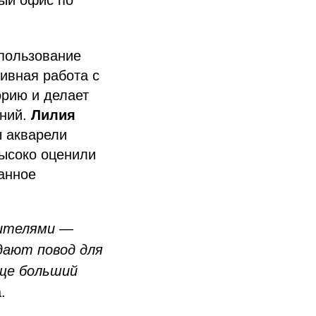
ый офис по
пользование
тивная работа с
рию и делает
ений.
Лилия
ы акварели
высоко оценили
анное
рителями —
дают повод для
еще больший
.