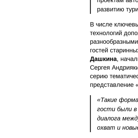
проектам авт
развитию тур
В числе ключев
технологий допо
разнообразными
гостей старинн
Дашкина
, нача
Сергея Андрияки
серию тематичес
представление 
«Такие форм
гости были в
диалога межд
охват и новы