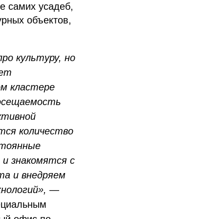
е самих усадеб,
урных объектов,
ро культуру, но
ает
ом кластере
посещаемость
ктивной
ется количество
стоянные
 и знакомятся с
та и внедряем
нологий»,
—
пециальным