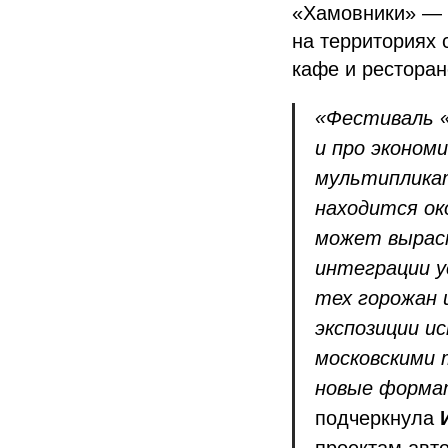
«Хамовники» — 
на территориях 
кафе и ресторан
«Фестиваль «
и про эконом
мультипликат
находится ок
может выраст
интеграции у
тех горожан
экспозиции и
московскими 
новые формат
подчеркнула