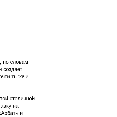
, по словам
и создает
очти тысячи
той столичной
тавку на
«Арбат» и