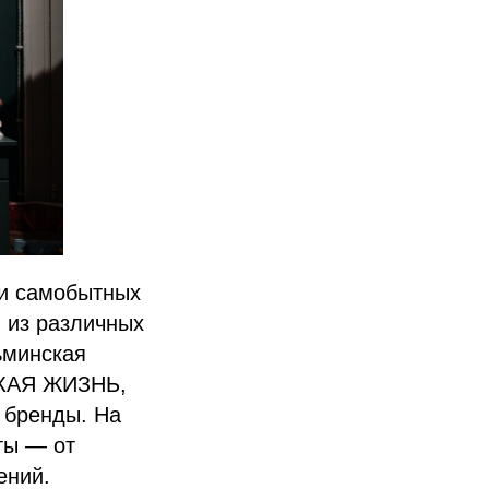
 и самобытных
 из различных
ьминская
СКАЯ ЖИЗНЬ,
 бренды. На
ты — от
ений.