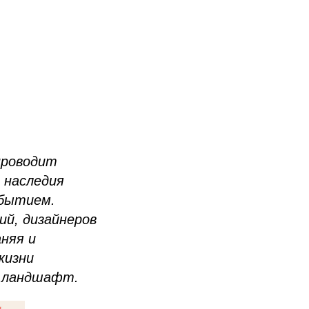
проводит
 наследия
обытием.
й, дизайнеров
няя и
жизни
й ландшафт.