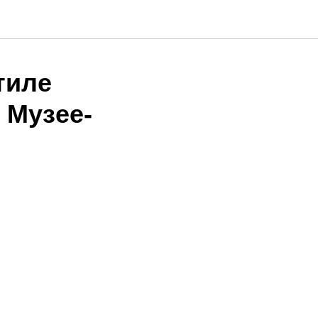
тиле
 Музее-