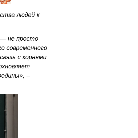
ества людей к
 — не просто
го современного
связь с корнями
дохновляет
 родины»,
–