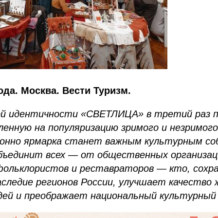
ода. Москва. Вести Туризм.
ой идентичности «СВЕТЛИЦА» в третий раз 
вленную на популяризацию зримого и незримого
ионно ярмарка станет важным культурным с
ъединит всех — от общественных организаци
фольклористов и реставраторов — кто, сохра
аследие регионов России, улучшает качество 
дей и преображает национальный культурны