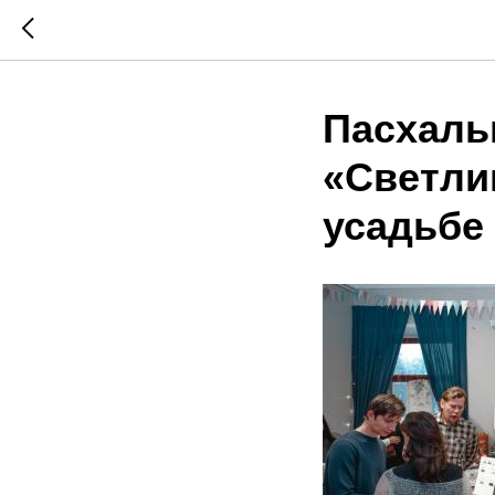
Пасхаль
«Светлиц
усадьбе