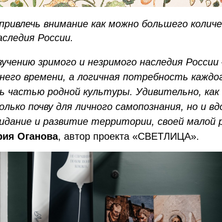
 привлечь внимание как можно большего колич
аследия России.
зучению зримого и незримого наследия России
него времени, а логичная потребность каждо
ь частью родной культуры. Удивительно, как 
олько почву для личного самопознания, но и в
зидание и развитие территории, своей малой
рия Оганова
, автор проекта «СВЕТЛИЦА».