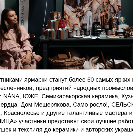
стниками ярмарки станут более 60 самых ярких
месленников, предприятий народных промыслов
и: NÁNA, ЮЖЕ, Семикаракорская керамика, Куз
 сердца, Дом Мещерякова, Само росло!, СЕЛЬ
 Краснолесье и другие талантливые мастера и
ИЦА» участники представят свои лучшие рабо
шек и текстиля до керамики и авторских украш