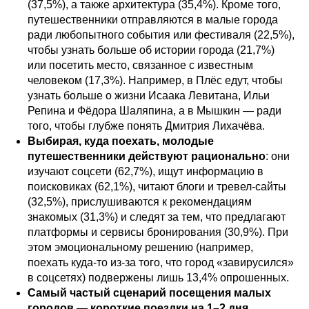
(37,5%), а также архитектура (35,4%). Кроме того,
путешественники отправляются в малые города
ради любопытного события или фестиваля (22,5%),
чтобы узнать больше об истории города (21,7%)
или посетить место, связанное с известным
человеком (17,3%). Например, в Плёс едут, чтобы
узнать больше о жизни Исаака Левитана, Ильи
Репина и Фёдора Шаляпина, а в Мышкин — ради
того, чтобы глубже понять Дмитрия Лихачёва.
Выбирая, куда поехать, молодые
путешественники действуют рационально
: они
изучают соцсети (62,7%), ищут информацию в
поисковиках (62,1%), читают блоги и тревел-сайты
(32,5%), прислушиваются к рекомендациям
знакомых (31,3%) и следят за тем, что предлагают
платформы и сервисы бронирования (30,9%). При
этом эмоциональному решению (например,
поехать куда-то из-за того, что город «завирусился»
в соцсетях) подвержены лишь 13,4% опрошенных.
Самый частый сценарий посещения малых
городов — короткие поездки на 1–2 дня
.