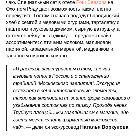
чаю. Специальный сет в отеле
Four Seasons
на
Охотном Ряду даст возможность также плотно
перекусить. Гостям сначала подадут бородинский
хлеб с семгой и медовыми огурцами, тарталетку с
паштетом и луковым джемом, сырную ватрушку, а
потом перейдут к сладкому — предложат чай в
ассортименте: с птичьим молоком, малиновой
пастилой, карамельной меренгой, медовиком и
заварным пирожным манго.
«Я рассказываю туристам о том, как чай
впервые попал в Россию и о становлении
традиций “Московского чаепития”. Экскурсия
включает в себя интерактивные элементы,
такие как викторина на знание форм самоваров и
угадывание сортов чая по запаху. Проходя через
Трубную площадь, мы заглядываем в магазин, где
гости могут купить фирменный московский
чай»,
— делится экскурсовод
Наталья Воркунова
.