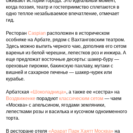
оживают истории города. Это идеальный момент,
когда поэзия, театр и гостеприимство сплетаются в
одно теплое незабываемое впечатление, отмечает
гид.
Ресторан
Caspian
расположен в историческом
особняке на Арбате, рядом с Вахтанговским театром.
Здесь можно выпить черного чаю, дополнив его сетом
варенья из белой черешни, лепестков роз и инжира. А
еще предложат восточные десерты: шакер-буру —
ореховые пирожки, бакинскую пахлаву, мутаки с
вишней и сахарное печенье — шакер-чурек или
курабье.
Арбатская
«Шоколадница»
, а также ее «сестра» на
Воздвиженке
порадуют
классическим сетом
— чаем
«Москва» с апельсином, ягодами земляники,
лепестками розы и василька и кусочком одноименного
торта.
В ресторане отеля
«Арарат Парк Хаятт Москва»
на