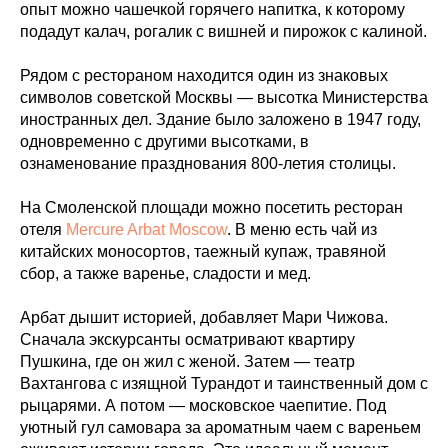
опыт можно чашечкой горячего напитка, к которому
подадут калач, рогалик с вишней и пирожок с калиной.
Рядом с рестораном находится один из знаковых
символов советской Москвы — высотка Министерства
иностранных дел. Здание было заложено в 1947 году,
одновременно с другими высотками, в
ознаменование празднования 800-летия столицы.
На Смоленской площади можно посетить ресторан
отеля
Mercure Arbat Moscow
. В меню есть чай из
китайских моносортов, таежный купаж, травяной
сбор, а также варенье, сладости и мед.
Арбат дышит историей, добавляет Мари Чижова.
Сначала экскурсанты осматривают квартиру
Пушкина, где он жил с женой. Затем — театр
Вахтангова с изящной Турандот и таинственный дом с
рыцарями. А потом — московское чаепитие. Под
уютный гул самовара за ароматным чаем с вареньем