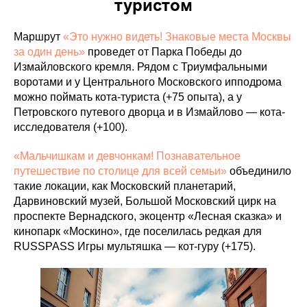
туристом
Маршрут
«Это нужно видеть! Знаковые места Москвы
за один день»
проведет от Парка Победы до
Измайловского кремля. Рядом с Триумфальными
воротами и у Центрального Московского ипподрома
можно поймать кота-туриста (+75 опыта), а у
Петровского путевого дворца и в Измайлово — кота-
исследователя (+100).
«Мальчишкам и девчонкам! Познавательное
путешествие по столице для всей семьи»
объединило
такие локации, как Московский планетарий,
Дарвиновский музей, Большой Московский цирк на
проспекте Вернадского, экоцентр «Лесная сказка» и
кинопарк «Москино», где поселилась редкая для
RUSSPASS Игры мультяшка — кот-гуру (+175).