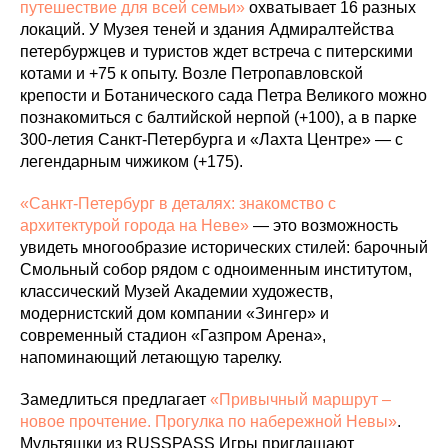
путешествие для всей семьи»
охватывает 16 разных
локаций. У Музея теней и здания Адмиралтейства
петербуржцев и туристов ждет встреча с питерскими
котами и +75 к опыту. Возле Петропавловской
крепости и Ботанического сада Петра Великого можно
познакомиться с балтийской нерпой (+100), а в парке
300-летия Санкт-Петербурга и «Лахта Центре» — с
легендарным чижиком (+175).
«Санкт-Петербург в деталях: знакомство с
архитектурой города на Неве»
— это возможность
увидеть многообразие исторических стилей: барочный
Смольный собор рядом с одноименным институтом,
классический Музей Академии художеств,
модернистский дом компании «Зингер» и
современный стадион «Газпром Арена»,
напоминающий летающую тарелку.
Замедлиться предлагает
«Привычный маршрут –
новое прочтение. Прогулка по набережной Невы»
.
Мультяшки из RUSSPASS Игры приглашают