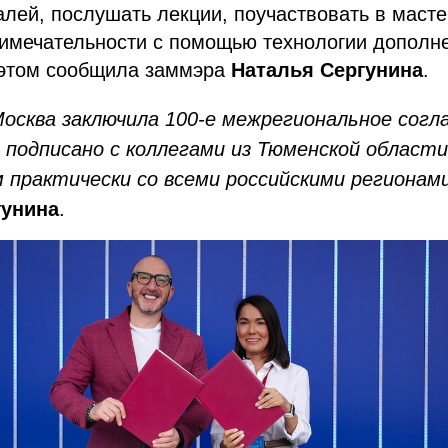
лей, послушать лекции, поучаствовать в масте
римечательности с помощью технологии дополн
 этом сообщила заммэра
Наталья Сергунина
.
осква заключила 100-е межрегиональное согл
 подписано с коллегами из Тюменской области
 практически со всеми российскими регионам
гунина
.