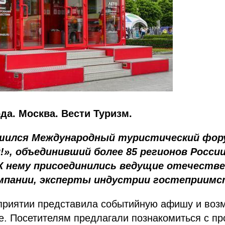
ода. Москва. Вести Туризм.
ршился Международный туристический фор
», объединивший более 85 регионов России
 К нему присоединились ведущие отечеств
мпании, эксперты индустрии гостеприимс
приятии представила событийную афишу и воз
е. Посетителям предлагали познакомиться с п