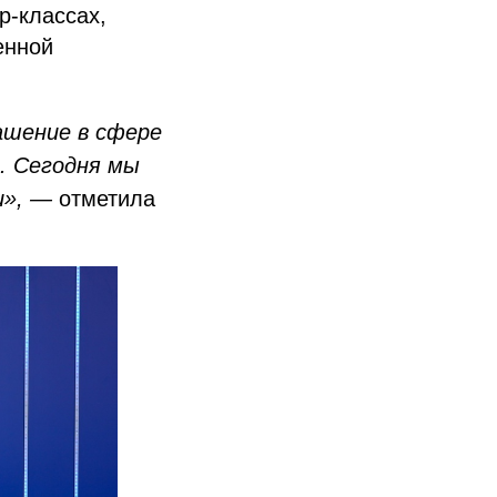
р-классах,
енной
ашение в сфере
. Сегодня мы
и», —
отметила