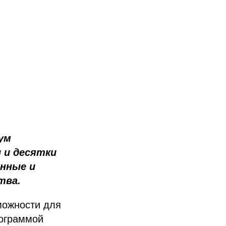
ум
 и десятки
енные и
тва.
можности для
рограммой