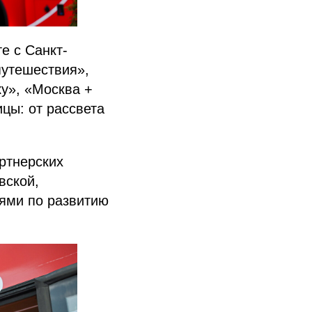
е с Санкт-
путешествия»,
у», «Москва +
цы: от рассвета
ртнерских
вской,
ями по развитию