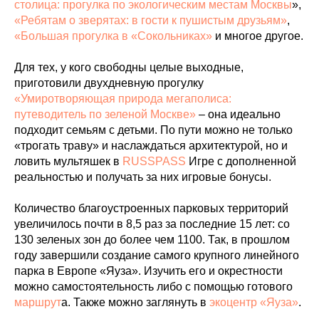
столица: прогулка по экологическим местам Москвы
»,
«Ребятам о зверятах: в гости к пушистым друзьям»
,
«Большая прогулка в «Сокольниках»
и многое другое.
Для тех, у кого свободны целые выходные,
приготовили двухдневную прогулку
«Умиротворяющая природа мегаполиса:
путеводитель по зеленой Москве»
– она идеально
подходит семьям с детьми. По пути можно не только
«трогать траву» и наслаждаться архитектурой, но и
ловить мультяшек в
RUSSPASS
Игре с дополненной
реальностью и получать за них игровые бонусы.
Количество благоустроенных парковых территорий
увеличилось почти в 8,5 раз за последние 15 лет: со
130 зеленых зон до более чем 1100. Так, в прошлом
году завершили создание самого крупного линейного
парка в Европе «Яуза». Изучить его и окрестности
можно самостоятельность либо с помощью готового
маршрут
а. Также можно заглянуть в
экоцентр «Яуза»
.