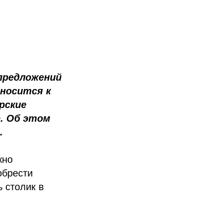
 предложений
тносится к
рские
. Об этом
.
жно
обрести
 столик в