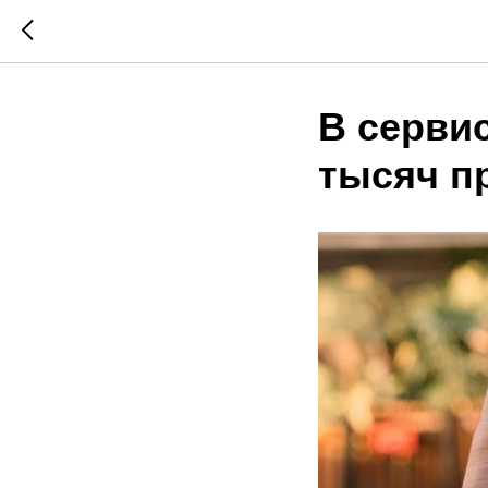
В серви
тысяч п