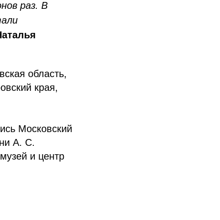
нов раз. В
тали
Наталья
вская область,
овский края,
лись Московский
ни А. С.
музей и центр