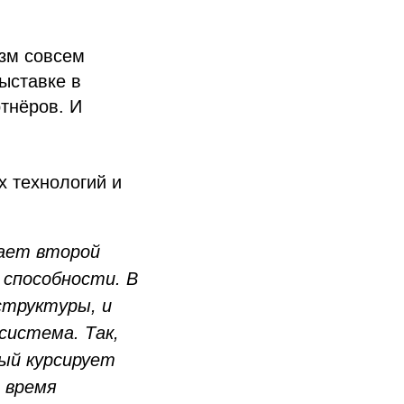
зм совсем
ыставке в
ртнёров. И
 технологий и
дает второй
 способности. В
структуры, и
система. Так,
ый курсирует
е время