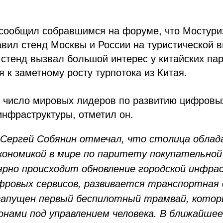
 сообщил собравшимся на форуме, что Мостури
вил стенд Москвы и России на туристической в
т стенд вызвал большой интерес у китайских па
я к заметному росту турпотока из Китая.
в число мировых лидеров по развитию цифровых
нфраструктуры, отметил он.
Сергей Собянин отмечал, что столица обла
кономикой в мире по паритету покупательной
ярно происходит обновление городской инфра
фровых сервисов, развивается транспортная 
запущен первый беспилотный трамвай, котор
гонами под управлением человека. В ближайше