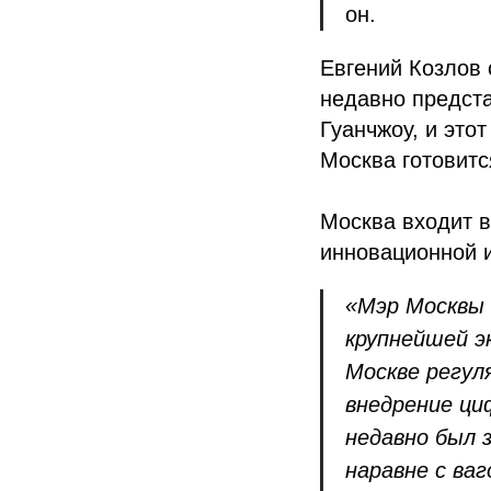
он.
Евгений Козлов
недавно предста
Гуанчжоу, и это
Москва готовитс
Москва входит 
инновационной и
«Мэр Москвы 
крупнейшей э
Москве регул
внедрение ци
недавно был 
наравне с ва