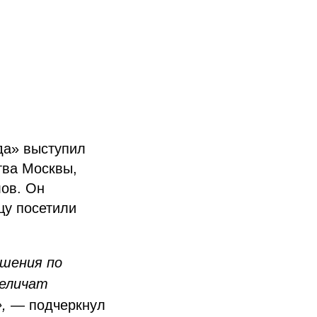
да» выступил
тва Москвы,
лов. Он
цу посетили
ешения по
величат
,
— подчеркнул