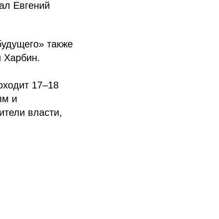
ал Евгений
будущего» также
и Харбин.
оходит 17–18
ям и
ители власти,